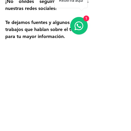
Reserva aquí
¡No olvides seguirnos en todas 
nuestras redes sociales!
1
Te dejamos fuentes y algunos 
trabajos que hablan sobre el tema 
para tu mayor información.
Loucky, James. (2015). México 
indígena: La lucha por definir una 
nación poscolonial. Editorial 
Fondo de Cultura Económica.
Easterling, Stuart. (2015). La 
Revolución Mexicana: una 
historia corta 1910-1940. 
Editorial Fondo de Cultura 
Económica.
Womack, John (Ed.). (2016). 
Repensando la Revolución 
Mexicana: Nación, región y 