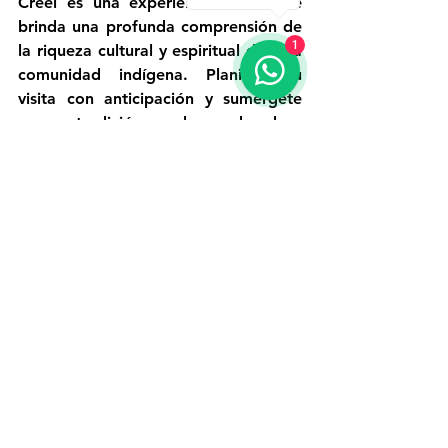
Creel es una experiencia única que 
brinda una profunda comprensión de 
1
la riqueza cultural y espiritual de esta 
comunidad indígena. Planifica tu 
visita con anticipación y sumérgete 
en una tradición que ha perdurado a 
lo largo de los siglos en el corazón 
de Chihuahua.
Entradas relacionadas