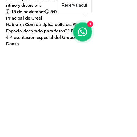
ritmo y diversión
:
Reserva aquí
🗓 
15 de noviembre
🕔 
5:00 PM
📍 
Plaza 
Principal de Creel
Habrá:🌮 
Comida típica deliciosa
📸 
1
Espacio decorado para fotos
🤸‍♂️ 
Brincolín
💃 
Presentación especial del Grupo de 
Danza
¡Caele con tu familia y amigos! 🙌#Creel 
#KermésMexicana
#SierraTarahumara
#PuebloMágico
#FiestaMexicana
#CulturaYTradición
Creel, Bocoyna, Sierra Tarahumara, Chihuahua,
México. C.P. 33200
©2025 Creel Sierra Tarahumara. Todos los
derechos reservados.