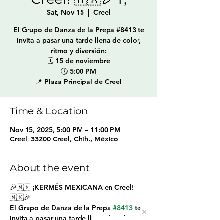
Sat, Nov 15
  |  
Creel
El Grupo de Danza de la Prepa #8413 te
invita a pasar una tarde llena de color,
ritmo y diversión:
🗓 15 de noviembre
🕔 5:00 PM
📍 Plaza Principal de Creel
Time & Location
Nov 15, 2025, 5:00 PM – 11:00 PM
Creel, 33200 Creel, Chih., México
About the event
🎉🇲🇽 ¡KERMÉS MEXICANA en Creel! 
🇲🇽🎉
El 
Grupo de Danza de la Prepa 
#8413
 te 
invita a pasar una tarde llena de 
color, 