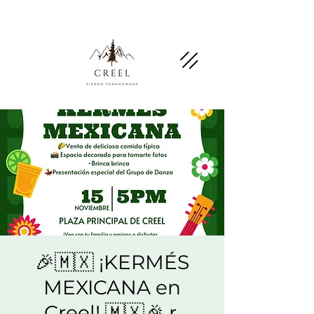
Mention this page and ask about discounts and
benefits at partner businesses.
🎉🇲🇽 ¡KERMÉS
MEXICANA en
Creel! 🇲🇽🎉 r,