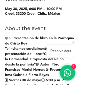
May 30, 2025, 6:00 PM – 10:00 PM
Creel, 33200 Creel, Chih., México
About the event
📖✨ 
Presentación de libro en la Parroquia 
de Cristo Rey
Te invitamos cordialmente a la 
Reserva aquí
presentación del libro:
“Constructores de 
la Hermandad. Propuesta del Reino 
desde la periferia”
📘 Autor: Pbro. 
1
Francisco Moriel Herrera🎤 Presenta: Dra. 
Irma Gabriela Fierro Reyes
🗓 
Viernes 30 de mayo
🕕 
6:00 p.m.
📍 
Templo grande – Parroquia de Cristo Rey
Una propuesta que nace desde las 
periferias, donde también florece el 
Reino.¡Ven a reflexionar y compartir en 
comunidad! 🙌
#ConstructoresDeLaHermandad