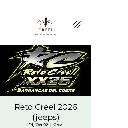
Mention this page and ask about discounts and
benefits at partner businesses.
Reto Creel 2026
(jeeps)
Fri, Oct 02
  |  
Creel