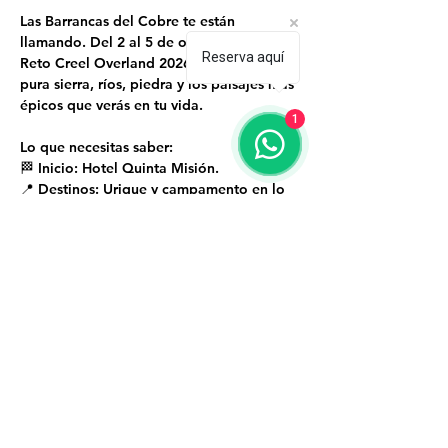
Las Barrancas del Cobre te están 
llamando. Del 2 al 5 de octubre se vive el 
Reserva aquí
Reto Creel Overland 2026. ⛰️🚙 4 días de 
pura sierra, ríos, piedra y los paisajes más 
épicos que verás en tu vida.
1
Lo que necesitas saber:
🏁 Inicio: Hotel Quinta Misión.
📍 Destinos: Urique y campamento en lo 
más alto de la barranca.
💰 Costo: $3,000 MXN por vehículo (Apto 
para 2 personas).
Show More
Creel, Bocoyna, Sierra Tarahumara, Chihuahua,