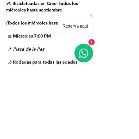
🚲 Bicicleteadas en Creel todos los 
miércoles hasta septiembre
¡Todos los miércoles hasta septiembre!
Reserva aquí
 📅 Miércoles 7:00 PM
1
 📍 
Plaza de la Paz
 🌙 Rodadas para todas las edades
 🎉 ¡Llévate tu bici y únete a este paseo 
nocturno familiar!
Mostrar más
Creel, Bocoyna, Sierra Tarahumara, Chihuahua,