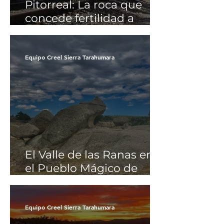
Pitorreal: La roca que
concede fertilidad a
quienes la tocan en la
Sierra Tarahumara y
barrancas del cobre
Equipo Creel Sierra Tarahumara
El Valle de las Ranas en
el Pueblo Mágico de
Creel Chihuahua y las
Barrancas del Cobre
Equipo Creel Sierra Tarahumara