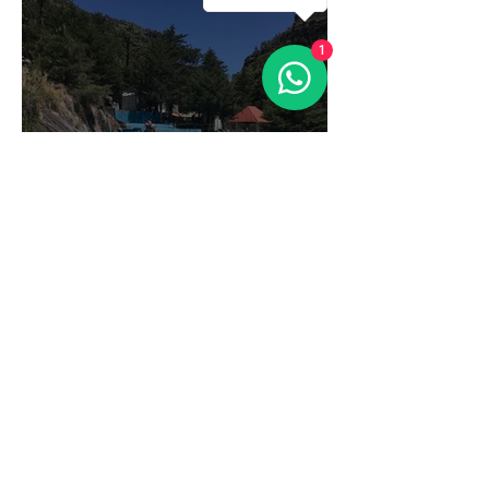
1
Recowata, las aguas
termales de Creel,
Chihuahua.
Equipo Creel Sierra Tarahumara