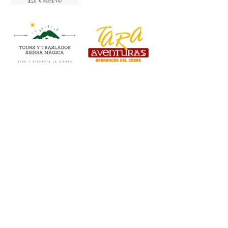
Creel, Bocoyna, Sierra Tarahumara, Chihuahua,
México. C.P. 33200
+52 635-109-42-29
©2025 Creel Sierra Tarahumara. Todos los
derechos reservados.