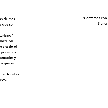
*Contamos con p
as de más
Sierra
y que se
turismo"
increible
 de todo el
lo podemos
 amables y
s y que se
 camionetas
uevo.