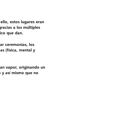
llo, estos lugares eran
acias a los múltiples
tico que dan.
ar ceremonias, los
s (física, mental y
tan vapor, originando un
o y así mismo que no
ir somos personas nuevas,