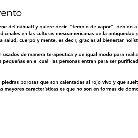
vento
ne del náhuatl y quiere decir “templo de vapor”, debido a e
inales en las culturas mesoamericanas de la antigüedad gr
a salud, cuerpo y mente, es decir, gracias al bienestar holís
on usados de manera terapéutica y de igual modo para realiz
 pequeñas en el cual las personas entran para ser purificada
 piedras porosas que son calentadas al rojo vivo y que suel
las mayores características es que no son en formas de dom
bido a que representan el vientre de nuestra madre y al sal