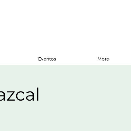
Eventos
More
zcal