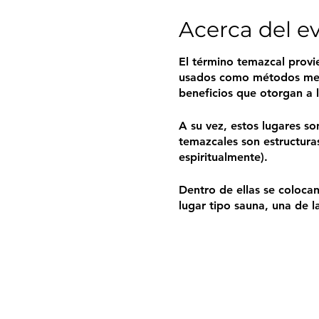
Acerca del e
El término temazcal provie
usados como métodos medic
beneficios que otorgan a l
A su vez, estos lugares s
temazcales son estructuras
espiritualmente).
Dentro de ellas se colocan
lugar tipo sauna, una de 
cuenta con iluminación de
renovadas y purificadas.