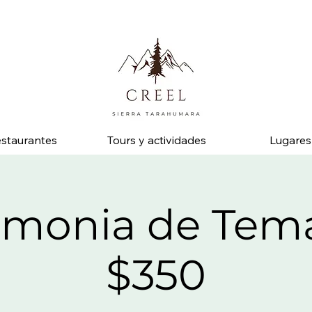
 pregunta por descuentos y beneficios en negocios socios.
staurantes
Tours y actividades
Lugares
emonia de Tema
$350