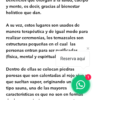
beneficios que otorgan a la salud, cuerpo 
y mente, es decir, gracias al bienestar 
holístico que dan.
A su vez, estos lugares son usados de 
manera terapéutica y de igual modo para 
realizar ceremonias, los temazcales son 
estructuras pequeñas en el cual  las 
personas entran para ser purificadas 
(física, mental y espiritualmente).
Reserva aquí
Dentro de ellas se colocan piedras 
porosas que son calentadas al rojo vivo y 
1
que sueltan vapor, originando un lugar 
tipo sauna, una de las mayores 
características es que no son en formas 
de domo y así mismo que no cuenta con 
iluminación debido a que representan el 
vientre de nuestra madre y al salir somos 
personas nuevas, renovadas y purificadas.
Evento limitado a 9…