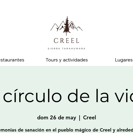
 pregunta por descuentos y beneficios en negocios socios.
staurantes
Tours y actividades
Lugares
 círculo de la v
dom 26 de may
  |  
Creel
monias de sanación en el pueblo mágico de Creel y alrede