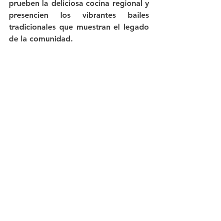
prueben la deliciosa cocina regional y 
presencien los vibrantes bailes 
tradicionales que muestran el legado 
de la comunidad.
Creel también es un centro de arte y 
artesanía, con artesanos locales que 
exhiben sus talentos en trabajos de 
madera, cerámica y textiles. 
Aprovechen la oportunidad de 
adquirir souvenirs únicos que les 
sirvan como un recuerdo de su visita 
inolvidable.
Planificando su Visita a La Cueva de 
Petra
Para asegurar una visita excepcional 
a La Cueva de Petra, se recomienda 
planificar el viaje con anticipación. 
Creel ofrece una variedad de 